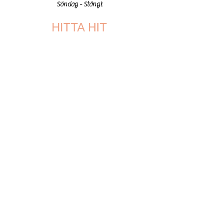
Söndag - Stängt
HITTA HIT
Östra Ågatan 39
Uppsala Sweden 753 22
info@formochco.com